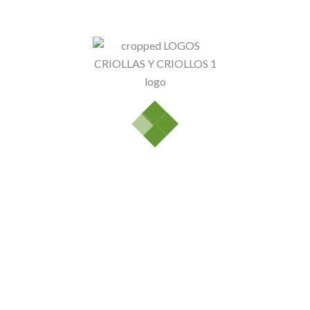
Sólo se registra en los clientes que han comprado este
producto puede dejar un comentario.
Productos relacionados
Perejil Liso
$
3.000
Venta
Caliente
Cebolla Cabezona Blanca
$
2.000
$
2.500