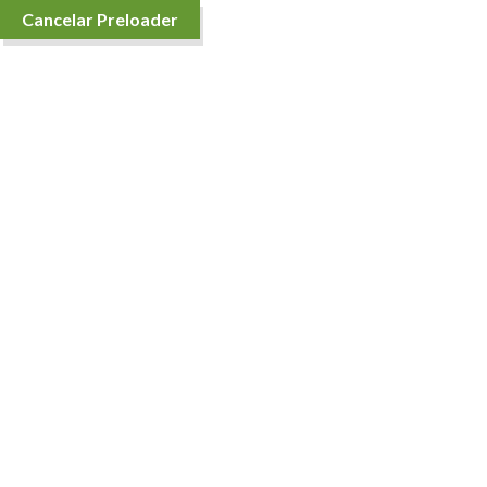
Cancelar Preloader
Detalles de Producto
Casa
Hortalizas
Raíces Chinas
Raíces Chinas