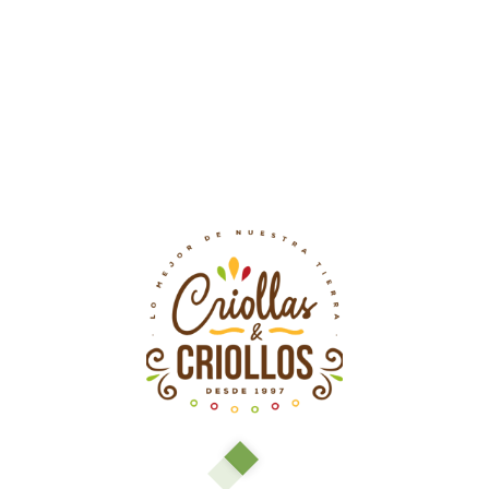
$
2.000
$
2.500
Cebolla-Cabezona-Verde
Disponibilidad:
En Stock
Cebolla
Cabezona
Añadir al carrito
Blanca
cantidad
Categorías:
Hortalizas
,
Verduras
,
Verduras Frescas
Información Adicional
Valoraciones (0)
PESO
1 lb, 1KG