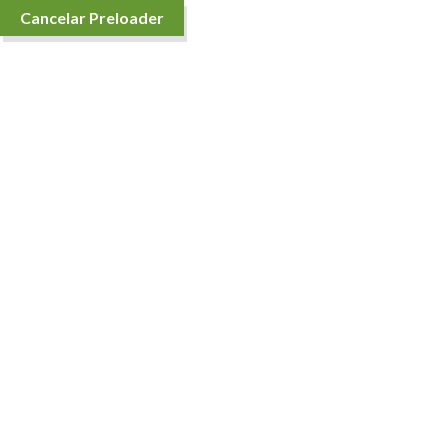
Cancelar Preloader
Detalles de Producto
Casa
Frutas
Verduras Frescas
Cebolla Cabezona Blanca
¡OFERTA!