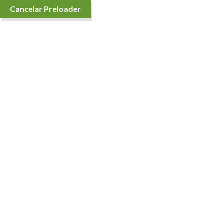
Cancelar Preloader
Detalles de Producto
Casa
Frutas
Hierbas y condimentos
Ajo Criollo