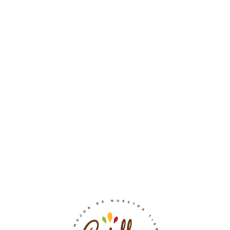
$
2.000
Precio por Unidad
Disponibilidad:
En Stock
Ajo
Criollo
Añadir al carrito
cantidad
Categorías:
Hierbas Y Condimentos
,
Hortalizas
Valoraciones (0)
Comentarios