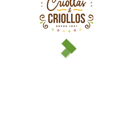
Todavía no hay comentarios.
Sólo se registra en los clientes que han comprado este
producto puede dejar un comentario.
Productos relacionados
Fuera De Stock
Caléndula
$
4.000