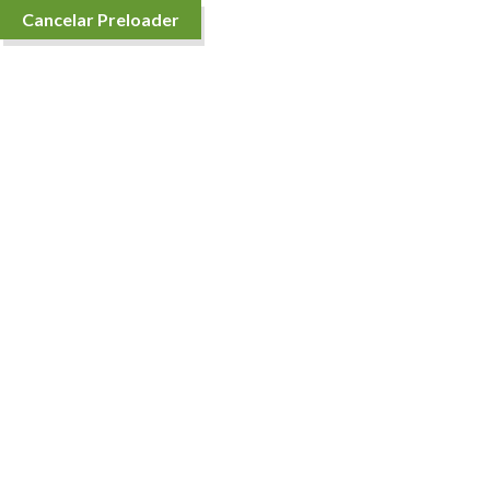
Cancelar Preloader
Categoría:
frutas frescas
Casa
Frutas
frutas frescas