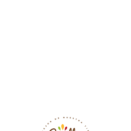
range:
$5.000
through
$10.000
Manzanas verde
$
10.000
Limon
Price
$
2.500
–
$
5.000
range:
$2.500
through
$5.000
Durazno Criollo
Price
$
5.000
–
$
10.000