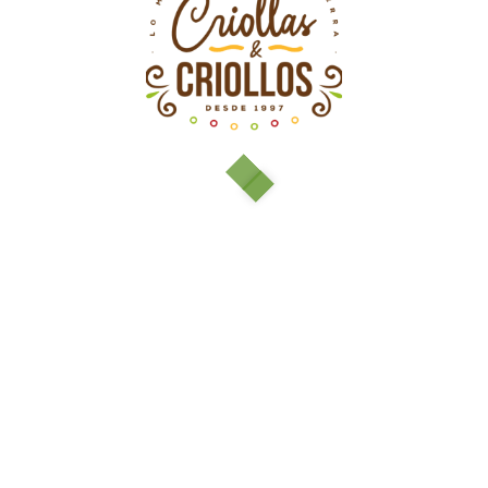
range:
$5.000
through
$10.000
Curuba
$
4.000
Venta
Caliente
Uchuva
$
4.000
$
5.000
Venta
Melón
$
6.000
$
7.000