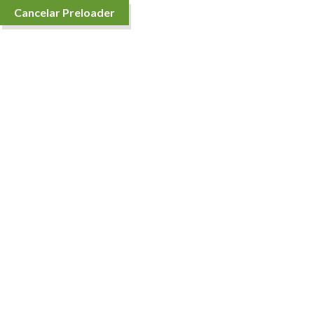
Cancelar Preloader
Inicio
Tienda
Contáctenos
Conóc
De