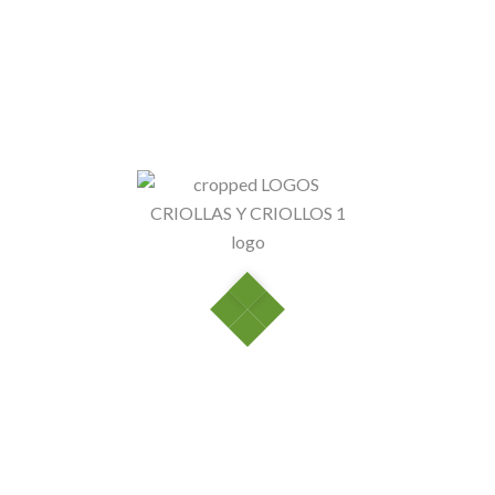
Disponibilidad:
En St
Guayaba
cantidad
Añadir al
Categorías:
Frutas
,
Fruta
Valoraciones (0)