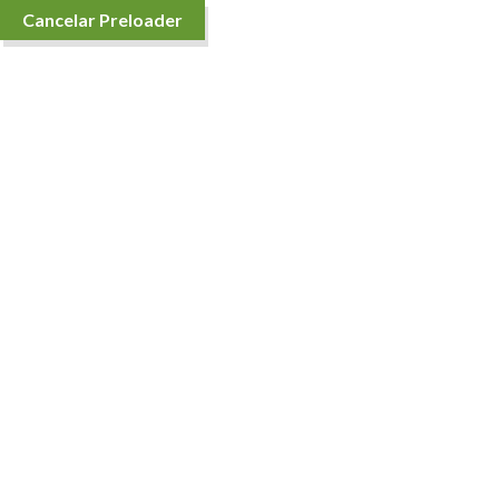
Cancelar Preloader
Inicio
Tienda
Contáctenos
Conóc
De