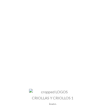
Valor Libra
Disponibilidad:
En Stoc
Mango
tommy
Añadir al
cantidad
Categorías:
Frutas
,
Fruta
Información Adicional
Valoraciones (0)
1 lb, 1KG