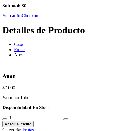
Subtotal:
$
0
Ver carrito
Checkout
Detalles de Producto
Casa
Frutas
Anon
Anon
$
7.000
Valor por Libra
Disponibilidad:
En Stock
Anon
cantidad
Añadir al carrito
Categoría:
Frutas