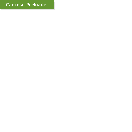
Cancelar Preloader
Inicio de sesión
Registro
Inicio
Tienda
Contáctenos
Conócenos