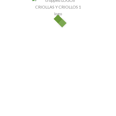
PLATANO VERDE
$
3.000
Espinaca
$
5.000