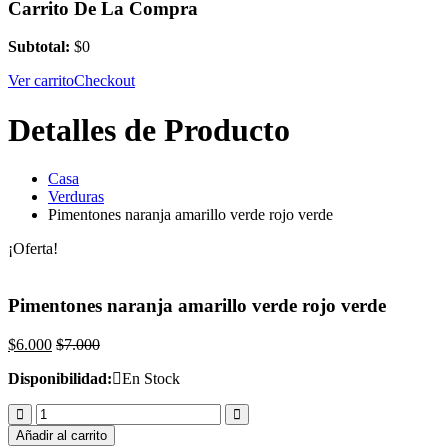
Carrito De La Compra
Subtotal:
$
0
Ver carrito
Checkout
Detalles de Producto
Casa
Verduras
Pimentones naranja amarillo verde rojo verde
¡Oferta!
Pimentones naranja amarillo verde rojo verde
$
6.000
$
7.000
Disponibilidad:
En Stock
Pimentones
naranja
Añadir al carrito
amarillo