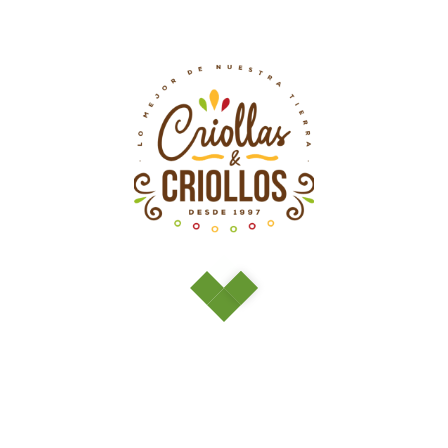
Su carro está actualmente vacío.
Volver a la tienda
CONÉCTATE
Suscribir
Hoja informativa