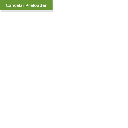
Cancelar Preloader
Cart
Casa
Cart